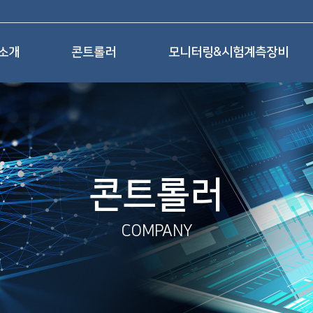
소개
콘트롤러
모니터링&시험계측장비
콘트롤러
COMPANY