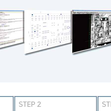
STEP 2
ST