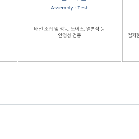
AssemblyㆍTest
배선 조립 및 성능, 노이즈, 열분석 등
안정성 검증
철저한